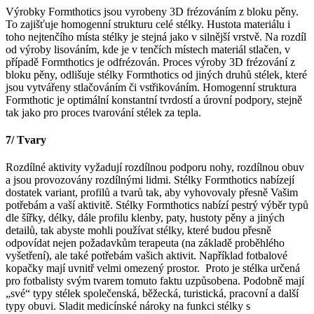
Výrobky Formthotics jsou vyrobeny 3D frézováním z bloku pěny.
To zajišťuje homogenní strukturu celé stélky. Hustota materiálu i
toho nejtenčího místa stélky je stejná jako v silnější vrstvě. Na rozdíl
od výroby lisováním, kde je v tenčích místech materiál stlačen, v
případě Formthotics je odfrézován. Proces výroby 3D frézování z
bloku pěny, odlišuje stélky Formthotics od jiných druhů stélek, které
jsou vytvářeny stlačováním či vstřikováním. Homogenní struktura
Formthotic je optimální konstantní tvrdostí a úrovní podpory, stejně
tak jako pro proces tvarování stélek za tepla.
7/ Tvary
Rozdílné aktivity vyžadují rozdílnou podporu nohy, rozdílnou obuv
a jsou provozovány rozdílnými lidmi. Stélky Formthotics nabízejí
dostatek variant, profilů a tvarů tak, aby vyhovovaly přesně Vašim
potřebám a vaší aktivitě. Stélky Formthotics nabízí pestrý výběr typů
dle šířky, délky, dále profilu klenby, paty, hustoty pěny a jiných
detailů, tak abyste mohli používat stélky, které budou přesně
odpovídat nejen požadavkům terapeuta (na základě proběhlého
vyšetření), ale také potřebám vašich aktivit. Například fotbalové
kopačky mají uvnitř velmi omezený prostor. Proto je stélka určená
pro fotbalisty svým tvarem tomuto faktu uzpůsobena. Podobně mají
„své“ typy stélek společenská, běžecká, turistická, pracovní a další
typy obuvi. Sladit medicínské nároky na funkci stélky s