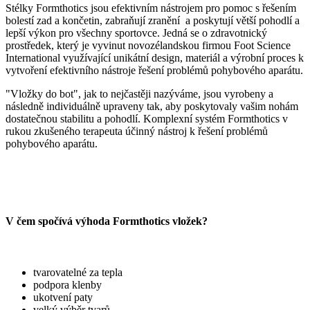
Stélky Formthotics jsou efektivním nástrojem pro pomoc s řešením
bolestí zad a končetin, zabraňují zranění a poskytují větší pohodlí a
lepší výkon pro všechny sportovce. Jedná se o zdravotnický
prostředek, který je vyvinut novozélandskou firmou Foot Science
International využívající unikátní design, materiál a výrobní proces k
vytvoření efektivního nástroje řešení problémů pohybového aparátu.
"Vložky do bot", jak to nejčastěji nazýváme, jsou vyrobeny a
následně individuálně upraveny tak, aby poskytovaly vašim nohám
dostatečnou stabilitu a pohodlí. Komplexní systém Formthotics v
rukou zkušeného terapeuta účinný nástroj k řešení problémů
pohybového aparátu.
V čem spočívá výhoda Formthotics vložek?
tvarovatelné za tepla
podpora klenby
ukotvení paty
velký výběr tvarů