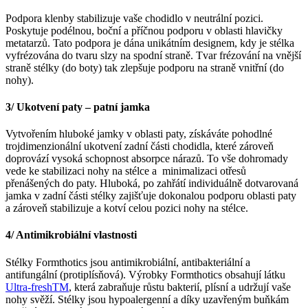
Podpora klenby stabilizuje vaše chodidlo v neutrální pozici.
Poskytuje podélnou, boční a příčnou podporu v oblasti hlavičky
metatarzů. Tato podpora je dána unikátním designem, kdy je stélka
vyfrézována do tvaru slzy na spodní straně. Tvar frézování na vnější
straně stélky (do boty) tak zlepšuje podporu na straně vnitřní (do
nohy).
3/ Ukotvení paty – patní jamka
Vytvořením hluboké jamky v oblasti paty, získáváte pohodlné
trojdimenzionální ukotvení zadní části chodidla, které zároveň
doprovází vysoká schopnost absorpce nárazů. To vše dohromady
vede ke stabilizaci nohy na stélce a minimalizaci otřesů
přenášených do paty. Hluboká, po zahřátí individuálně dotvarovaná
jamka v zadní části stélky zajišťuje dokonalou podporu oblasti paty
a zároveň stabilizuje a kotví celou pozici nohy na stélce.
4/ Antimikrobiální vlastnosti
Stélky Formthotics jsou antimikrobiální, antibakteriální a
antifungální (protiplísňová). Výrobky Formthotics obsahují látku
Ultra-freshTM
, která zabraňuje růstu bakterií, plísní a udržují vaše
nohy svěží. Stélky jsou hypoalergenní a díky uzavřeným buňkám