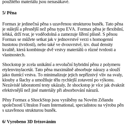
použitého materiálu jsou nenasákavé.
5/ Pěna
Formax je jedinečná pěna s uzavřenou strukturou buněk. Tato pěna
je stálejší a přesnější než pěna typu EVA. Formax pěna je flexibilní,
lehká, drží tvar, je voděodolná a zamezuje šíření plísně. S pěnou
Formax se můžete setkat jak v jednovrstvé verzi s homogenní
hustotou (tvrdostí), nebo také ve dvouvrstvé, tzv. dual density
kvalitě, která kombinuje dvě vrstvy materiálů o různé tvrdosti a
vlastnostech.
Shockstop je zcela unikátní a revoluční hybridní pěnu z polymeru
etylenvinylacetát. Tato pěna maximálně absorbuje nárazy a slouží
jako tlumící vrstva. To minimalizuje jejich nepříznivý vliv na svaly,
klouby a šlachy a umožňuje tělu rychlejší zotavení po výkonu.
Nezávislé laboratorní testy ukázaly, že shockstop je více jak dvakrát
efektivnější než jiné materiály při absorbování nárazů.
Pěny Formax a ShockStop jsou vyráběny na Novém Zélandu
společností Ultralon Foam International, specialistou na výrobu pěn
s uzavřenou strukturou buněk.
6/ Vyrobeno 3D frézováním