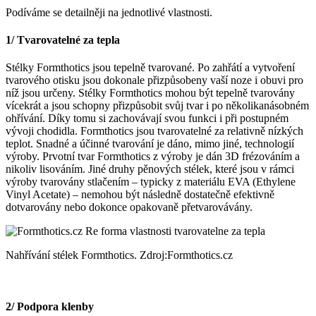
Podíváme se detailněji na jednotlivé vlastnosti.
1/ Tvarovatelné za tepla
Stélky Formthotics jsou tepelně tvarované. Po zahřátí a vytvoření
tvarového otisku jsou dokonale přizpůsobeny vaší noze i obuvi pro
níž jsou určeny. Stélky Formthotics mohou být tepelně tvarovány
vícekrát a jsou schopny přizpůsobit svůj tvar i po několikanásobném
ohřívání. Díky tomu si zachovávají svou funkci i při postupném
vývoji chodidla. Formthotics jsou tvarovatelné za relativně nízkých
teplot. Snadné a účinné tvarování je dáno, mimo jiné, technologií
výroby. Prvotní tvar Formthotics z výroby je dán 3D frézováním a
nikoliv lisováním. Jiné druhy pěnových stélek, které jsou v rámci
výroby tvarovány stlačením – typicky z materiálu EVA (Ethylene
Vinyl Acetate) – nemohou být následně dostatečně efektivně
dotvarovány nebo dokonce opakovaně přetvarovávány.
Nahřívání stélek Formthotics. Zdroj:Formthotics.cz
2/ Podpora klenby