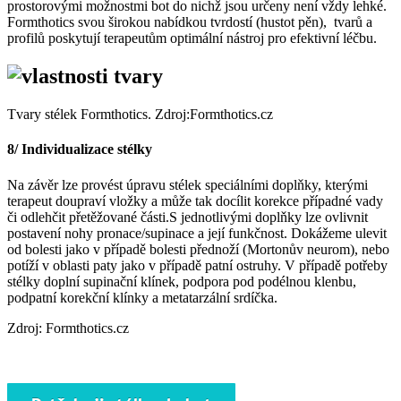
prostorovými možnostmi bot do nichž jsou určeny není vždy lehké.
Formthotics svou širokou nabídkou tvrdostí (hustot pěn), tvarů a
profilů poskytují terapeutům optimální nástroj pro efektivní léčbu.
Tvary stélek Formthotics. Zdroj:Formthotics.cz
8/ Individualizace stélky
Na závěr lze provést úpravu stélek speciálními doplňky, kterými
terapeut doupraví vložky a může tak docílit korekce případné vady
či odlehčit přetěžované části.S jednotlivými doplňky lze ovlivnit
postavení nohy pronace/supinace a její funkčnost. Dokážeme ulevit
od bolesti jako v případě bolesti přednoží (Mortonův neurom), nebo
potíží v oblasti paty jako v případě patní ostruhy. V případě potřeby
stélky doplní supinační klínek, podpora pod podélnou klenbu,
podpatní korekční klínky a metatarzální srdíčka.
Zdroj: Formthotics.cz