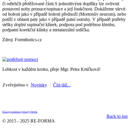
či odlehčit přetěžované části.S jednotlivými doplňky lze ovlivnit
postavení nohy pronace/supinace a její funkčnost. Dokážeme ulevit
od bolesti jako v případě bolesti přednoží (Mortonův neurom), nebo
potíží v oblasti paty jako v případě patní ostruhy. V případě potřeby
stélky doplní supinační klínek, podpora pod podélnou klenbu,
podpatní korekční klínky a metatarzální srdíčka.
Zdroj: Formthotics.cz
Lehkost v každém kroku, přeje Mgr. Petra Krtičková!
Zveřejněno v
Novinky
Číst dál...
FaLang translation system by Faboba
Back to top
© 2015 - 2025 RE-FORMA