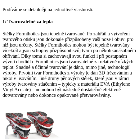
Podíváme se detailněji na jednotlivé vlastnosti.
1/ Tvarovatelné za tepla
Stélky Formthotics jsou tepelně tvarované. Po zahřátí a vytvoření
tvarového otisku jsou dokonale přizpůsobeny vaší noze i obuvi pro
níž jsou určeny. Stélky Formthotics mohou být tepelně tvarovány
vícekrát a jsou schopny přizpůsobit svůj tvar i po několikanásobném
ohřívání. Díky tomu si zachovávají svou funkci i při postupném
vývoji chodidla. Formthotics jsou tvarovatelné za relativně nízkých
teplot. Snadné a účinné tvarování je dáno, mimo jiné, technologií
výroby. Prvotní tvar Formthotics z výroby je dán 3D frézováním a
nikoliv lisováním. Jiné druhy pěnových stélek, které jsou v rámci
výroby tvarovány stlačením – typicky z materiálu EVA (Ethylene
Vinyl Acetate) – nemohou být následně dostatečně efektivně
dotvarovány nebo dokonce opakovaně přetvarovávány.