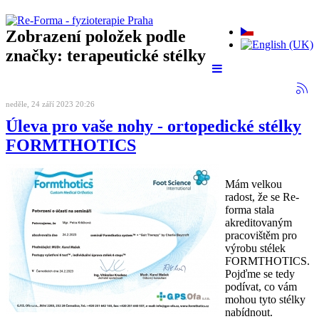
Zobrazení položek podle
značky: terapeutické stélky
neděle, 24 září 2023 20:26
Úleva pro vaše nohy - ortopedické stélky
FORMTHOTICS
Mám velkou
radost, že se Re-
forma stala
akreditovaným
pracovištěm pro
výrobu stélek
FORMTHOTICS.
Pojďme se tedy
podívat, co vám
mohou tyto stélky
nabídnout.