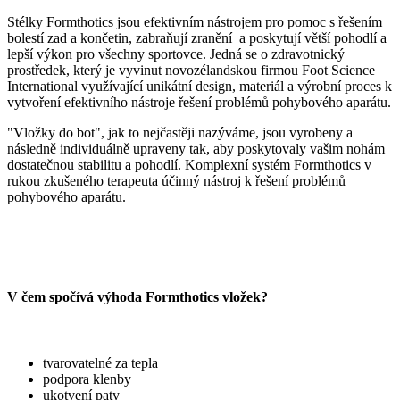
Stélky Formthotics jsou efektivním nástrojem pro pomoc s řešením
bolestí zad a končetin, zabraňují zranění a poskytují větší pohodlí a
lepší výkon pro všechny sportovce. Jedná se o zdravotnický
prostředek, který je vyvinut novozélandskou firmou Foot Science
International využívající unikátní design, materiál a výrobní proces k
vytvoření efektivního nástroje řešení problémů pohybového aparátu.
"Vložky do bot", jak to nejčastěji nazýváme, jsou vyrobeny a
následně individuálně upraveny tak, aby poskytovaly vašim nohám
dostatečnou stabilitu a pohodlí. Komplexní systém Formthotics v
rukou zkušeného terapeuta účinný nástroj k řešení problémů
pohybového aparátu.
V čem spočívá výhoda Formthotics vložek?
tvarovatelné za tepla
podpora klenby
ukotvení paty