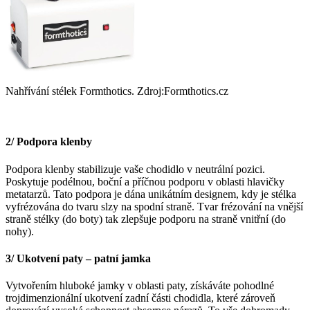
Nahřívání stélek Formthotics. Zdroj:Formthotics.cz
2/ Podpora klenby
Podpora klenby stabilizuje vaše chodidlo v neutrální pozici.
Poskytuje podélnou, boční a příčnou podporu v oblasti hlavičky
metatarzů. Tato podpora je dána unikátním designem, kdy je stélka
vyfrézována do tvaru slzy na spodní straně. Tvar frézování na vnější
straně stélky (do boty) tak zlepšuje podporu na straně vnitřní (do
nohy).
3/ Ukotvení paty – patní jamka
Vytvořením hluboké jamky v oblasti paty, získáváte pohodlné
trojdimenzionální ukotvení zadní části chodidla, které zároveň