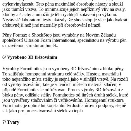
etylenvinylacetát. Tato pěna maximálně absorbuje nárazy a slouží
jako tlumící vrstva. To minimalizuje jejich nepříznivý vliv na svaly,
klouby a šlachy a umožňuje tělu rychlejší zotavení po výkonu.
Nezávislé laboratorní testy ukázaly, že shockstop je více jak dvakrát
efektivnější než jiné materiály při absorbování nárazů.
Pěny Formax a ShockStop jsou vyráběny na Novém Zélandu
společností Ultralon Foam International, specialistou na výrobu pěn
s uzavřenou strukturou buněk.
6/ Vyrobeno 3D frézováním
Výrobky Formthotics jsou vyrobeny 3D frézováním z bloku pěny.
To zajišťuje homogenní strukturu celé stélky. Hustota materiálu i
toho nejtenčího místa stélky je stejná jako v silnější vrstvě. Na rozdíl
od výroby lisováním, kde je v tenčích místech materiál stlačen, v
případě Formthotics je odfrézován. Proces výroby 3D frézování z
bloku pěny, odlišuje stélky Formthotics od jiných druhů stélek, které
jsou vytvářeny stlačováním či vstřikováním. Homogenní struktura
Formthotic je optimální konstantní tvrdostí a úrovní podpory, stejně
tak jako pro proces tvarování stélek za tepla.
7/ Tvary