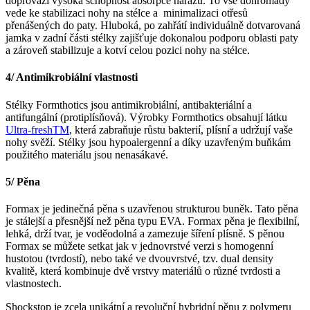
doprovází vysoká schopnost absorpce nárazů. To vše dohromady
vede ke stabilizaci nohy na stélce a minimalizaci otřesů
přenášených do paty. Hluboká, po zahřátí individuálně dotvarovaná
jamka v zadní části stélky zajišťuje dokonalou podporu oblasti paty
a zároveň stabilizuje a kotví celou pozici nohy na stélce.
4/ Antimikrobiální vlastnosti
Stélky Formthotics jsou antimikrobiální, antibakteriální a
antifungální (protiplísňová). Výrobky Formthotics obsahují látku
Ultra-freshTM
, která zabraňuje růstu bakterií, plísní a udržují vaše
nohy svěží. Stélky jsou hypoalergenní a díky uzavřeným buňkám
použitého materiálu jsou nenasákavé.
5/ Pěna
Formax je jedinečná pěna s uzavřenou strukturou buněk. Tato pěna
je stálejší a přesnější než pěna typu EVA. Formax pěna je flexibilní,
lehká, drží tvar, je voděodolná a zamezuje šíření plísně. S pěnou
Formax se můžete setkat jak v jednovrstvé verzi s homogenní
hustotou (tvrdostí), nebo také ve dvouvrstvé, tzv. dual density
kvalitě, která kombinuje dvě vrstvy materiálů o různé tvrdosti a
vlastnostech.
Shockstop je zcela unikátní a revoluční hybridní pěnu z polymeru