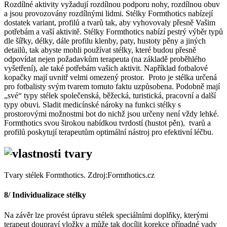
Rozdílné aktivity vyžadují rozdílnou podporu nohy, rozdílnou obuv
a jsou provozovány rozdílnými lidmi. Stélky Formthotics nabízejí
dostatek variant, profilů a tvarů tak, aby vyhovovaly přesně Vašim
potřebám a vaší aktivitě. Stélky Formthotics nabízí pestrý výběr typů
dle šířky, délky, dále profilu klenby, paty, hustoty pěny a jiných
detailů, tak abyste mohli používat stélky, které budou přesně
odpovídat nejen požadavkům terapeuta (na základě proběhlého
vyšetření), ale také potřebám vašich aktivit. Například fotbalové
kopačky mají uvnitř velmi omezený prostor. Proto je stélka určená
pro fotbalisty svým tvarem tomuto faktu uzpůsobena. Podobně mají
„své“ typy stélek společenská, běžecká, turistická, pracovní a další
typy obuvi. Sladit medicínské nároky na funkci stélky s
prostorovými možnostmi bot do nichž jsou určeny není vždy lehké.
Formthotics svou širokou nabídkou tvrdostí (hustot pěn), tvarů a
profilů poskytují terapeutům optimální nástroj pro efektivní léčbu.
Tvary stélek Formthotics. Zdroj:Formthotics.cz
8/ Individualizace stélky
Na závěr lze provést úpravu stélek speciálními doplňky, kterými
terapeut doupraví vložky a může tak docílit korekce případné vady