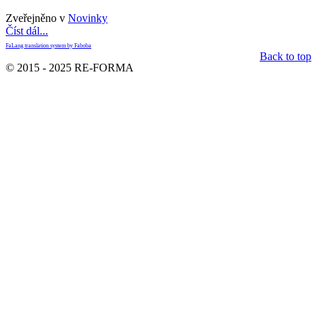
Zveřejněno v
Novinky
Číst dál...
FaLang translation system by Faboba
Back to top
© 2015 - 2025 RE-FORMA