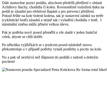
Dále nastavíme pozici pedálu, abychom předešli přetížení v oblasti
Achillovy šlachy, chodidla či kolen. Rovnoměrné rozložení tlaku na
pedál je zásadní pro efektivní šlapání a pro prevenci přetížení.
Pokud řešíte na kole bolesti kolena, tak je nastavení zámků na tretře
(cyklistické botě) zásadní a stejně tak i vyladění chodidla v botě. I
minimální změna může přinést velkou úlevu.
Pak je potřeba nový posed přeměřit a vše sladit v jeden funkční
celek, abyste se cítili dobře.
Po několika vyjížďkách se s jezdcem posed následně znovu
překontroluje a v případě potřeby vyladí postřehy a pocity na kole.
No a pak už nezbývá než šlápnout do pedálů s radostí a dobrým
pocitem!