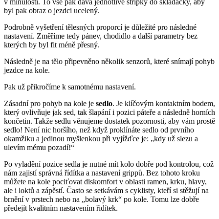
v minulosti. To vše pak dává jednotlivé střípky do skládačky, aby
byl pak obraz o jezdci ucelený.
Podrobně vyšetření tělesných proporcí je důležité pro následné
nastavení. Změříme tedy pánev, chodidlo a další parametry bez
kterých by byl fit méně přesný.
Následně je na tělo připevněno několik senzorů, které snímají pohyb
jezdce na kole.
Pak už přikročíme k samotnému nastavení.
Zásadní pro pohyb na kole je
sedlo
. Je klíčovým kontaktním bodem,
který ovlivňuje jak sed, tak šlapání i pozici páteře a následně horních
končetin. Takže sedlu věnujeme dostatek pozornosti, aby vám prostě
sedlo! Není nic horšího, než když proklínáte sedlo od prvního
okamžiku a jedinou myšlenkou při vyjížďce je: „kdy už slezu a
ulevím mému pozadí!“
Po vyladění pozice sedla je nutné mít kolo dobře pod kontrolou, což
nám zajistí správná řídítka a nastavení grippů. Bez tohoto kroku
můžete na kole pociťovat diskomfort v oblasti ramen, krku, hlavy,
ale i loktů a zápěstí. Často se setkávám s cyklisty, kteří si stěžují na
brnění v prstech nebo na „bolavý krk“ po kole. Tomu lze dobře
předejít kvalitním nastavením řidítek.