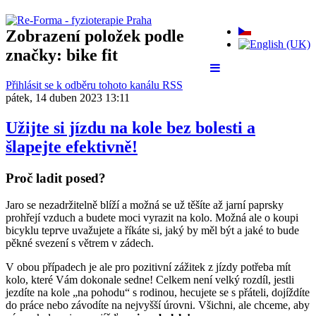
Zobrazení položek podle
značky: bike fit
Přihlásit se k odběru tohoto kanálu RSS
pátek, 14 duben 2023 13:11
Užijte si jízdu na kole bez bolesti a
šlapejte efektivně!
Proč ladit posed?
Jaro se nezadržitelně blíží a možná se už těšíte až jarní paprsky
prohřejí vzduch a budete moci vyrazit na kolo. Možná ale o koupi
bicyklu teprve uvažujete a říkáte si, jaký by měl být a jaké to bude
pěkné svezení s větrem v zádech.
V obou případech je ale pro pozitivní zážitek z jízdy potřeba mít
kolo, které Vám dokonale sedne! Celkem není velký rozdíl, jestli
jezdíte na kole „na pohodu“ s rodinou, hecujete se s přáteli, dojíždíte
do práce nebo závodíte na nejvyšší úrovni. Všichni, ale chceme, aby