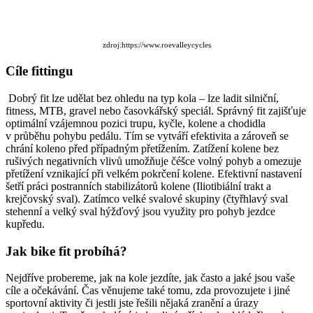
zdroj:https://www.roevalleycycles
Cíle fittingu
Dobrý fit lze udělat bez ohledu na typ kola – lze ladit silniční,
fitness, MTB, gravel nebo časovkářský speciál. Správný fit zajišťuje
optimální vzájemnou pozici trupu, kyčle, kolene a chodidla
v průběhu pohybu pedálu. Tím se vytváří efektivita a zároveň se
chrání koleno před případným přetížením. Zatížení kolene bez
rušivých negativních vlivů umožňuje čéšce volný pohyb a omezuje
přetížení vznikající při velkém pokrčení kolene. Efektivní nastavení
šetří práci postranních stabilizátorů kolene (Iliotibiální trakt a
krejčovský sval). Zatímco velké svalové skupiny (čtyřhlavý sval
stehenní a velký sval hýžďový jsou využity pro pohyb jezdce
kupředu.
Jak bike fit probíhá?
Nejdříve probereme, jak na kole jezdíte, jak často a jaké jsou vaše
cíle a očekávání. Čas věnujeme také tomu, zda provozujete i jiné
sportovní aktivity či jestli jste řešili nějaká zranění a úrazy