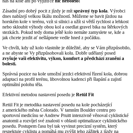
nás na kole ani po vyjížďce
nic nebolelo!
Zásadní pro dobrý pocit z jízdy je mít
správný typ kola
. Výrobci
dnes nabízejí velkou škálu možností. Můžeme se bavit jízdou na
horském kole v terénu, vzít si silnici a užít si větší rychlost a lehkost
nebo skloubit výhody obou kol a osedlat gravel bika na štěrkových
stezkách. Pokud tedy doma ještě kolo nemáte zamyslete se, kde a
jak chcete jezdit ať nešlápnete vedle hned z počátku.
Ve chvíli, kdy už kolo vlastníte je důležité, aby se Vám přizpůsobilo,
a ne abyste se Vy přizpůsobovali kolu. Dobře udělaný posed
zvyšuje vaši efektivitu, výkon, komfort a předchází zranění a
bolesti.
Správná pozice na kole umožní jezdci efektivní řízení kola, dobrou
adaptaci na profil terénu, libovolnou kadenci při šlapání a zajistí
optimální polohu těla.
Efektivní metodou nastavení posedu je
Ret
ül Fit
Retül Fit je metodika nastavení posedu na kole pocházející
z amerického města Colorado. V tamním Boulder centru pro
sportovní medicínu se Andrew Pruitt intenzivně věnoval cyklistické
anatomii a rozvíjel své znalosti v oblasti optimalizace cyklistického
posedu. Postupem času byl tak vyvinut precizní systém, který
respektuje cyklistu a pomáhá mu zvýšit jeho zážitek z jízdy na